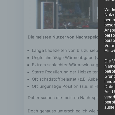
Wir f
Nutzu
perso
beson
Anspr
perso
Die meisten Nutzer von Nachtspeichern kla
perso
Verar
Lange Ladezeiten von bis zu sieben Stun
Einwi
Ungleichmäßige Wärmeabgabe (verbunde
Die V
Extrem schlechter Wärmewirkungsgrad
Namen
betro
Starre Regulierung der Heizzeiten
Grund
Oft schadstoffbelastet (z.B. Asbest, PCB, 
lande
Oft ungünstige Position (z.B. in Flur, Du
Daten
Art, 
verar
Daher suchen die meisten Nachtspeichernutz
betro
zuste
Doch genauso unterschiedlich wie die Bedür