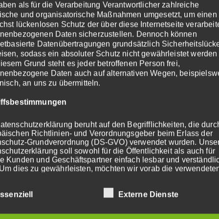
aben als für die Verarbeitung Verantwortlicher zahlreiche
ische und organisatorische Maßnahmen umgesetzt, um einen
icherheizungen über Infrarotheizungen bis hin zu Dunkelh
chst lückenlosen Schutz der über diese Internetseite verarbeit
de Lösung.
nenbezogenen Daten sicherzustellen. Dennoch können
netbasierte Datenübertragungen grundsätzlich Sicherheitslück
isen, sodass ein absoluter Schutz nicht gewährleistet werden
Nachtspeicherheizungen kommt es immer wieder zu Probl
iesem Grund steht es jeder betroffenen Person frei,
izierte Betriebe für die Entsorgung von Nachtspeichern zug
nenbezogene Daten auch auf alternativen Wegen, beispielsw
onisch, an uns zu übermitteln.
ie langjährigen Kontakte zu kompetenten und zuverlässig
iffsbestimmungen
tionen.
atenschutzerklärung beruht auf den Begrifflichkeiten, die dur
äischen Richtlinien- und Verordnungsgeber beim Erlass der
nschutz-Grundverordnung (DS-GVO) verwendet wurden. Unse
schutzerklärung soll sowohl für die Öffentlichkeit als auch für
e Kunden und Geschäftspartner einfach lesbar und verständli
 Um dies zu gewährleisten, möchten wir vorab die verwendete
flichkeiten erläutern.
ssenziell
Externe Dienste
erwenden in dieser Datenschutzerklärung unter anderem die
nden Begriffe: