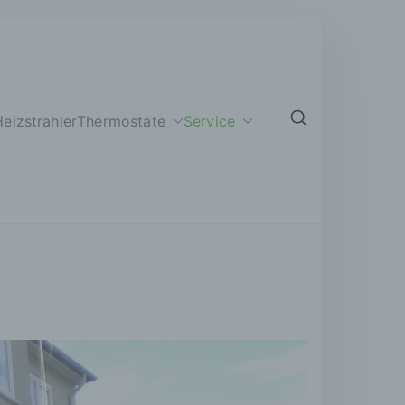
eizstrahler
Thermostate
Service