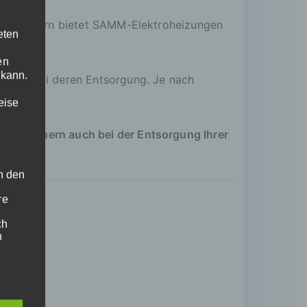
eizstrahlern bietet SAMM-Elektroheizungen
eten
en
 kann.
emen bei deren Entsorgung. Je nach
elassen.
eise
en Partnern auch bei der Entsorgung Ihrer
ch den
re
ch
n