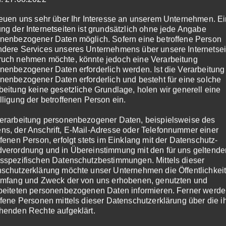
reuen uns sehr über Ihr Interesse an unserem Unternehmen. E
ng der Internetseiten ist grundsätzlich ohne jede Angabe
nenbezogener Daten möglich. Sofern eine betroffene Person
dere Services unseres Unternehmens über unsere Internetsei
uch nehmen möchte, könnte jedoch eine Verarbeitung
nenbezogener Daten erforderlich werden. Ist die Verarbeitung
gen über die bekannten Nachteile:
nenbezogener Daten erforderlich und besteht für eine solche
beitung keine gesetzliche Grundlage, holen wir generell eine
den
lligung der betroffenen Person ein.
n mit Wärmestau)
erarbeitung personenbezogener Daten, beispielsweise des
s, der Anschrift, E-Mail-Adresse oder Telefonnummer einer
ffenen Person, erfolgt stets im Einklang mit der Datenschutz-
verordnung und in Übereinstimmung mit den für uns geltende
usw.)
sspezifischen Datenschutzbestimmungen. Mittels dieser
rchgang oder Nischen)
schutzerklärung möchte unser Unternehmen die Öffentlichkeit
Umfang und Zweck der von uns erhobenen, genutzten und
beiteten personenbezogenen Daten informieren. Ferner werd
er nach effizienteren und komfortableren Alternativen.
ffene Personen mittels dieser Datenschutzerklärung über die 
henden Rechte aufgeklärt.
fnisse unserer Kunden sind deren örtliche Gegebenheiten.