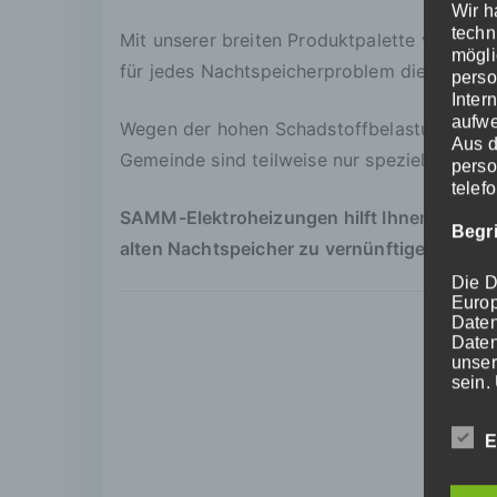
Wir h
techn
Mit unserer breiten Produktpalette von Spe
mögli
für jedes Nachtspeicherproblem die passen
perso
Inter
aufwe
Wegen der hohen Schadstoffbelastung von 
Aus d
Gemeinde sind teilweise nur speziell zertif
perso
telef
SAMM-Elektroheizungen hilft Ihnen durch d
Begr
alten Nachtspeicher zu vernünftigen Kondi
Die D
Europ
Date
Daten
unser
sein.
Begrif
E
Wir v
folge