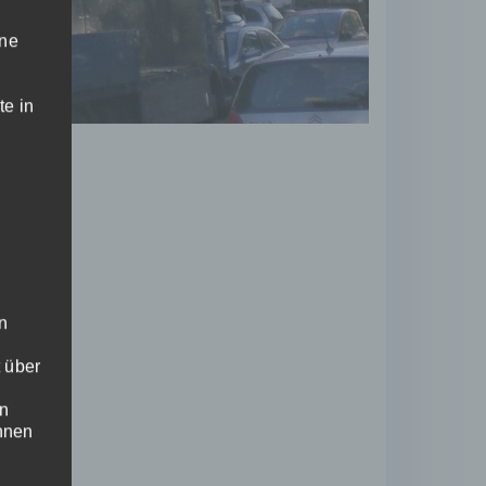
ine
te in
n
 über
en
ihnen