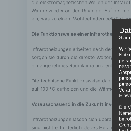
die elektromagnetischen Wellen der Infrarots
Wärme wieder an den Raum ab. Auf der mensc
ein, was zu einem Wohlbefinden beiträgt s
Dat
Die Funktionsweise einer Infrarotheizung
Stand
Infrarotheizungen arbeiten nach dem Prinzi
Wir f
Nutzu
sorgen sie durch die direkte Weitergabe de
perso
ein angenehmes Raumklima und entspannen
beson
Anspr
perso
Die technische Funktionsweise dahinter: In 
perso
auf 100 °C aufheizen und die Wärme direkt
Verar
Einwi
Vorausschauend in die Zukunft investieren
Die V
Namen
Infrarotheizungen lassen sich überall dort 
betro
Grund
sind nicht erforderlich. Jedes Heizmodul ist
lande