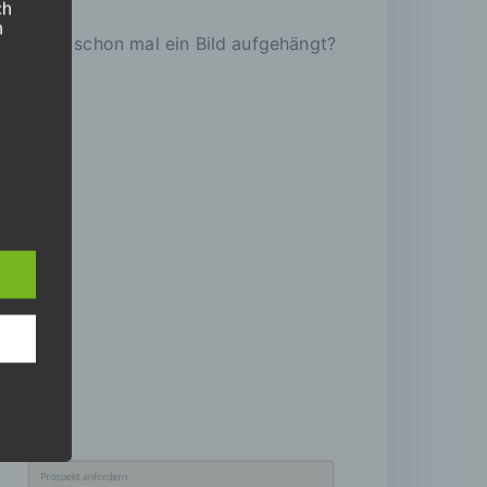
ch
n
aben Sie schon mal ein Bild aufgehängt?
ne
n
iche
u
chen