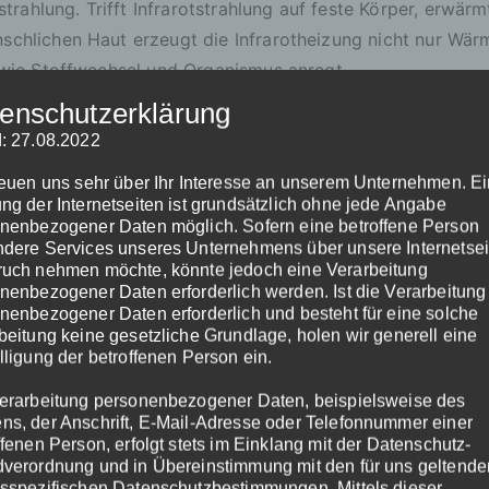
trahlung. Trifft Infrarotstrahlung auf feste Körper, erwär
hlichen Haut erzeugt die Infrarotheizung nicht nur Wärme
owie Stoffwechsel und Organismus anregt.
enschutzerklärung
: 27.08.2022
p der Strahlungswärme. Sie erwärmen, anders als bei Konve
reuen uns sehr über Ihr Interesse an unserem Unternehmen. E
ng der Internetseiten ist grundsätzlich ohne jede Angabe
r Infrarotwellen an Einrichtung, Wänden, Decken und den m
nenbezogener Daten möglich. Sofern eine betroffene Person
de Wärme ohne Staub- und Luftverwirbelungen.
dere Services unseres Unternehmens über unsere Internetsei
uch nehmen möchte, könnte jedoch eine Verarbeitung
nenbezogener Daten erforderlich werden. Ist die Verarbeitung
den Heizmodulen wird ein spezieller Heizdraht großflächig 
nenbezogener Daten erforderlich und besteht für eine solche
 an den Raum abgeben.
beitung keine gesetzliche Grundlage, holen wir generell eine
lligung der betroffenen Person ein.
erarbeitung personenbezogener Daten, beispielsweise des
s, der Anschrift, E-Mail-Adresse oder Telefonnummer einer
betreiben, wo es einen Stromanschluss gibt. Hohe Investit
ffenen Person, erfolgt stets im Einklang mit der Datenschutz-
verordnung und in Übereinstimmung mit den für uns geltende
 unabhängig und daher sofort mit voller Energieleistung ei
sspezifischen Datenschutzbestimmungen. Mittels dieser