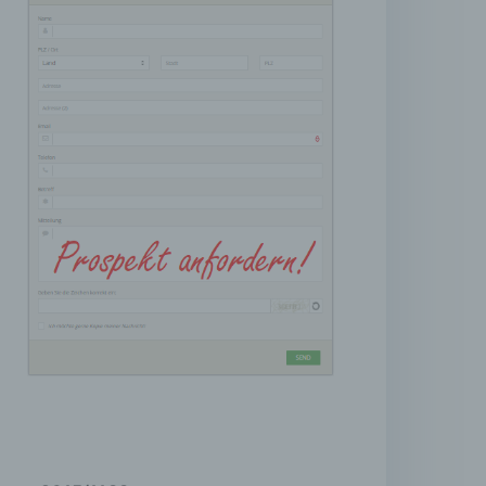
liche
itung
en
, das
er
ng.