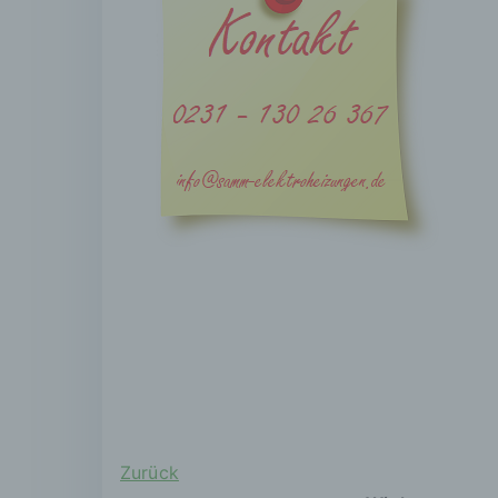
b)
Bet
Per
Ver
c)
Ver
aus
Zus
Erf
Anp
Ver
ein
Ver
d)
Zurück
Ein