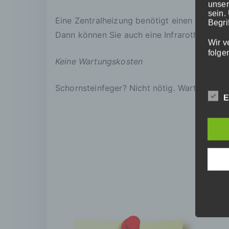
unser
sein.
Eine Zentralheizung benötigt einen eigenen
Begrif
Dann können Sie auch eine Infrarotheizung 
Wir v
folge
Keine Wartungskosten
Schornsteinfeger? Nicht nötig. Wartungsver
a)
E
Per
ide
„be
Per
Zuo
Ken
ein
phy
wir
Per