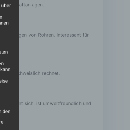
nd Windkraftanlagen.
 über
en
ihnen
as Verlegen von Rohren. Interessant für
eten
en
 kann.
nsatz nachweislich rechnet.
eise
Das lohnt sich, ist umweltfreundlich und
ch den
re