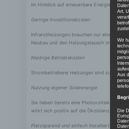
Im Hinblick auf erneuerbare Energien ist di
Daten
Art, 
verar
Geringe Investitionskosten
betro
zuste
Infrarotheizungen brauchen nur einen Strom
Wir h
Neubau und den Heizungstausch im Altbau.
techn
mögli
Niedrige Betriebskosten
perso
Inter
aufwe
Strombetriebene Heizungen sind zu teuer? Fal
Aus d
perso
telef
Nutzung eigener Solarenergie
Begr
Sie haben bereits eine Photovoltaikanlage a
wirkt sich positiv auf die Ökobilanz aus.
Die D
Europ
Date
Platzsparend und einfach Installiert
Daten