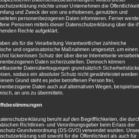
e Infrarotheizung der perfekte Partner für Photovoltaik- u
schutzerklärung möchte unser Unternehmen die Öffentlichkeit
Umfang und Zweck der von uns erhobenen, genutzten und
beiteten personenbezogenen Daten informieren. Ferner werd
ffene Personen mittels dieser Datenschutzerklärung über die 
henden Rechte aufgeklärt.
anschluss. Deshalb entfallen aufwändige Bauarbeiten für d
aben als für die Verarbeitung Verantwortlicher zahlreiche
ische und organisatorische Maßnahmen umgesetzt, um einen
chst lückenlosen Schutz der über diese Internetseite verarbeit
nenbezogenen Daten sicherzustellen. Dennoch können
netbasierte Datenübertragungen grundsätzlich Sicherheitslück
isen, sodass ein absoluter Schutz nicht gewährleistet werden
sch! Infrarotheizungen sind so effizient, dass sich ihr Ei
iesem Grund steht es jeder betroffenen Person frei,
nenbezogene Daten auch auf alternativen Wegen, beispielsw
onisch, an uns zu übermitteln.
iffsbestimmungen
uf dem Dach? Nutzen Sie sie doch, um Ihr Haus zu heizen. 
atenschutzerklärung beruht auf den Begrifflichkeiten, die dur
äischen Richtlinien- und Verordnungsgeber beim Erlass der
nschutz-Grundverordnung (DS-GVO) verwendet wurden. Unse
schutzerklärung soll sowohl für die Öffentlichkeit als auch für