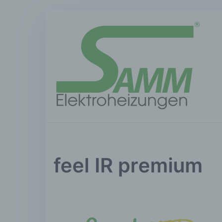
Zum
Inhalt
springen
S
Dami
feel IR premium